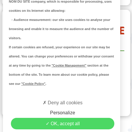
NOM DU SITE company
, which is responsible for processing, uses
cookies on its Internet site allowing:
-
Audience measurement
: our site uses cookies to analyse your
browsing and enable it to measure the audience and the number of
visitors.
If certain cookies are refused, your experience on our site may be
altered. You can change your preferences or withdraw your consent
at any time by going to the
"Cookie Management"
section at the
AGENCE LOCALE DE L'ENERGIE
bottom of the site. To learn more about our cookie policy, please
Aide aux collectivités pour leur transition écologique
see our
"Cookie Policy"
.
Deny all cookies
DÉCOUVRIR
Personalize
OK, accept all