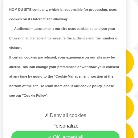
LOUVIGNÉ-DU-DESERT
NOM DU SITE company
, which is responsible for processing, uses
Circuit des deux sources à POILLEY
cookies on its Internet site allowing:
-
Audience measurement
: our site uses cookies to analyse your
Circuit Pierres & Nature à MELLE
browsing and enable it to measure the audience and the number of
visitors.
Circuit des Buttes de Monthault à
If certain cookies are refused, your experience on our site may be
MONTHAULT
altered. You can change your preferences or withdraw your consent
at any time by going to the
"Cookie Management"
section at the
Circuit Paysages et Couleurs à MONTHAULT
bottom of the site. To learn more about our cookie policy, please
see our
"Cookie Policy"
.
Circuit Saint Guillaume à LOUVIGNE DU
DESERT
Deny all cookies
Personalize
Circuit de la Morinais à LOUVIGNE DU
OK, accept all