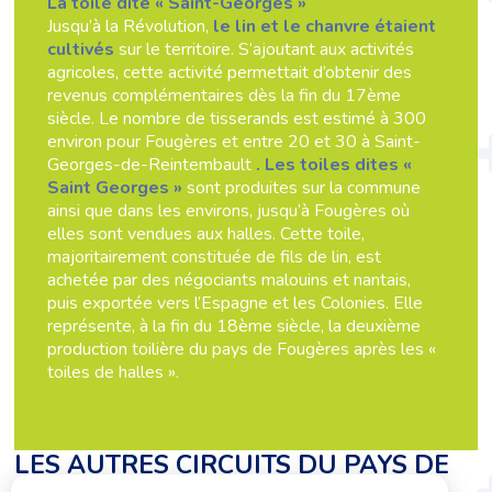
La toile dite « Saint-Georges »
Jusqu’à la Révolution,
le lin et le chanvre étaient
cultivés
sur le territoire. S’ajoutant aux activités
agricoles, cette activité permettait d’obtenir des
revenus complémentaires dès la fin du 17ème
siècle. Le nombre de tisserands est estimé à 300
environ pour Fougères et entre 20 et 30 à Saint-
Georges-de-Reintembault
.
Les toiles dites «
Saint Georges »
sont produites sur la commune
ainsi que dans les environs, jusqu’à Fougères où
elles sont vendues aux halles. Cette toile,
majoritairement constituée de fils de lin, est
achetée par des négociants malouins et nantais,
puis exportée vers l’Espagne et les Colonies. Elle
représente, à la fin du 18ème siècle, la deuxième
production toilière du pays de Fougères après les «
toiles de halles ».
LES AUTRES CIRCUITS DU PAYS DE