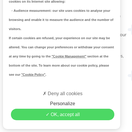
cookies on its Internet site allowing:
La société 123 Machin Truc a été créée en 1971, et n’a
-
Audience measurement
: our site uses cookies to analyse your
cessé de proposer au public des machins-trucs de qualité
browsing and enable it to measure the audience and the number of
depuis lors. Située à Saint-Remy-en-Bouzemont-Saint-
Genest-et-Isson, 123 Machin Truc emploie 2 000
visitors.
personnes, et fabrique toutes sortes de bidules supers pour
If certain cookies are refused, your experience on our site may be
la communauté bouzemontoise.
altered. You can change your preferences or withdraw your consent
En tant que nouvel utilisateur ou utilisatrice de WordPress,
at any time by going to the
"Cookie Management"
section at the
vous devriez vous rendre sur
votre tableau de bord
pour
bottom of the site. To learn more about our cookie policy, please
supprimer cette page et créer de nouvelles pages pour
votre contenu. Amusez-vous bien !
see our
"Cookie Policy"
.
Deny all cookies
Personalize
OK, accept all