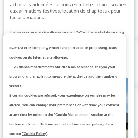
actions : randonnées, actions en milieu scolaire, soutien
aux animations festives, location de chapiteaux pour
les associations …
La commune est adhérente à l’OCA. La présidente de
l’association est
Rosie BORDET
, représentante de la
commune en tant que déléguée avec
Marylène
NOM DU SITE company
, which is responsible for processing, uses
GROUSSARD
, et
Nelly PHILIPPEAUX
en tant que
cookies on its Internet site allowing:
suppléante.
-
Audience measurement
: our site uses cookies to analyse your
browsing and enable it to measure the audience and the number of
visitors.
If certain cookies are refused, your experience on our site may be
altered. You can change your preferences or withdraw your consent
at any time by going to the
"Cookie Management"
section at the
bottom of the site. To learn more about our cookie policy, please
see our
"Cookie Policy"
.