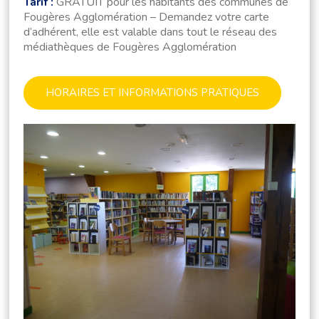
Tarif :
GRATUIT p
our les habitants des communes de
Fougères Agglomération – Demandez votre carte
d’adhérent, elle est valable dans tout le réseau des
médiathèques de Fougères Agglomération
HORAIRES ET INFORMATIONS PRATIQUES