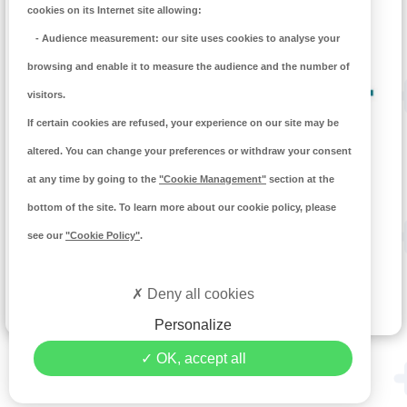
cookies on its Internet site allowing:
-
Audience measurement
: our site uses cookies to analyse your
browsing and enable it to measure the audience and the number of
visitors.
If certain cookies are refused, your experience on our site may be
altered. You can change your preferences or withdraw your consent
THÉÂTRE VICTOR HUGO À FOUGÈRES
at any time by going to the
"Cookie Management"
section at the
bottom of the site. To learn more about our cookie policy, please
Un théâtre à l'italienne pour une programmation
éclectique
see our
"Cookie Policy"
.
DÉCOUVRIR
Deny all cookies
Personalize
OK, accept all