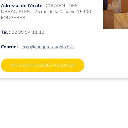
Adresse de l’école
: COUVENT DES
URBANISTES – 25 rue de la Caserne 35300
FOUGERES
Tél :
02 99 94 11 13
Courriel
:
ecap@fougeres-agglo.bzh
INFOS SUR FOUGERES-AGGLO.BZH