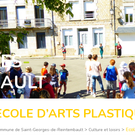
ES
-
AULT
ECOLE D’ARTS PLASTI
>
>
Ecol
mmune de Saint-Georges-de-Reintembault
Culture et loisirs