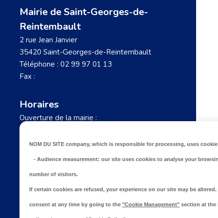
Mairie de Saint-Georges-de-
Reintembault
2 rue Jean Janvier
35420 Saint-Georges-de-Reintembault
Téléphone :
02 99 97 01 13
Fax :
Horaires
Ouverture de la mairie :
Lundi, Mardi : 8h30 – 12h / 14h – 17h30
Mercredi : 8h30 – 12h / 14h – 16h30
NOM DU SITE company
, which is responsible for processing, uses cookies
Jeudi : 8h30 – 12h / 14h – 18H
-
Audience measurement
: our site uses cookies to analyse your browsi
Vendredi : 8h30 – 12h / 14h – 16h
number of visitors.
If certain cookies are refused, your experience on our site may be altere
CONTACTEZ-NOUS
consent at any time by going to the
"Cookie Management"
section at the