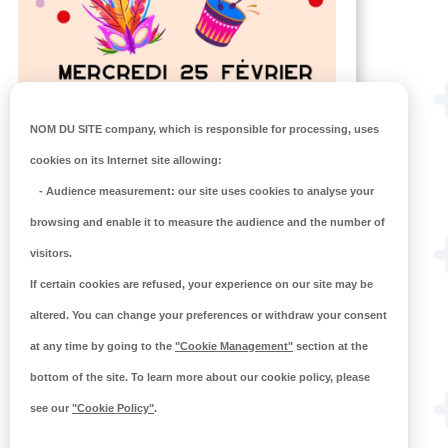
NOM DU SITE company
, which is responsible for processing, uses
cookies on its Internet site allowing:
-
Audience measurement
: our site uses cookies to analyse your
browsing and enable it to measure the audience and the number of
visitors.
If certain cookies are refused, your experience on our site may be
altered. You can change your preferences or withdraw your consent
ACTIVITÉS DE FÉVRIER À
L’OASIS
at any time by going to the
"Cookie Management"
section at the
bottom of the site. To learn more about our cookie policy, please
Pour les familles, les ados, les enfants…
see our
"Cookie Policy"
.